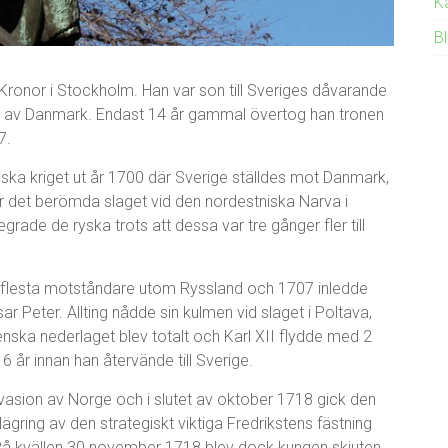
Ka
B
 Kronor i Stockholm. Han var son till Sveriges dåvarande
a av Danmark. Endast 14 år gammal övertog han tronen
7.
diska kriget ut år 1700 där Sverige ställdes mot Danmark,
ar det berömda slaget vid den nordestniska Narva i
de de ryska trots att dessa var tre gånger fler till
 flesta motståndare utom Ryssland och 1707 inledde
ar Peter. Allting nådde sin kulmen vid slaget i Poltava,
venska nederlaget blev totalt och Karl XII flydde med 2
6 år innan han återvände till Sverige.
nvasion av Norge och i slutet av oktober 1718 gick den
gring av den strategiskt viktiga Fredrikstens fästning
. På kvällen 30 november 1718 blev dock kungen skjuten