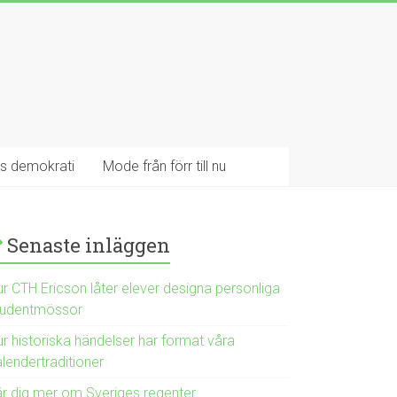
es demokrati
Mode från förr till nu
Senaste inläggen
ur CTH Ericson låter elever designa personliga
tudentmössor
r historiska händelser har format våra
lendertraditioner
är dig mer om Sveriges regenter