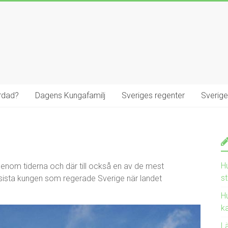
ördad?
Dagens Kungafamilj
Sveriges regenter
Sverig
H
genom tiderna och där till också en av de mest
s
ista kungen som regerade Sverige när landet
Hu
ka
L