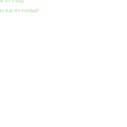
rl XII´s slag
lev Karl XII mördad?