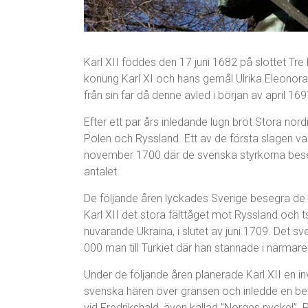
Karl XII föddes den 17 juni 1682 på slottet Tre
konung Karl XI och hans gemål Ulrika Eleonor
från sin far då denne avled i början av april 169
Efter ett par års inledande lugn bröt Stora nor
Polen och Ryssland. Ett av de första slagen v
november 1700 där de svenska styrkorna besegra
antalet.
De följande åren lyckades Sverige besegra de
Karl XII det stora fälttåget mot Ryssland och ts
nuvarande Ukraina, i slutet av juni 1709. Det s
000 man till Turkiet där han stannade i närmare 
Under de följande åren planerade Karl XII en i
svenska hären över gränsen och inledde en belä
vid Fredrikshald, även kallad ”Norges nyckel”