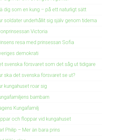
ä dig som en kung – på ett naturligt sätt
r soldater underhållit sig själv genom tiderna
ronprinsessan Victoria
rinsens resa med prinsessan Sofia
veriges demokrati
et svenska försvaret som det såg ut tidigare
ur ska det svenska försvaret se ut?
ur kungahuset roar sig
ungafamiljens barnbarn
agens Kungafamilj
lippar och floppar vid kungahuset
rl Philip – Mer än bara prins