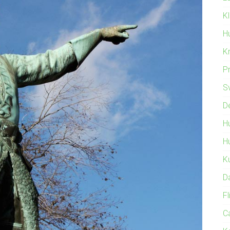
Kl
Hu
K
P
S
D
H
H
K
D
F
Ca